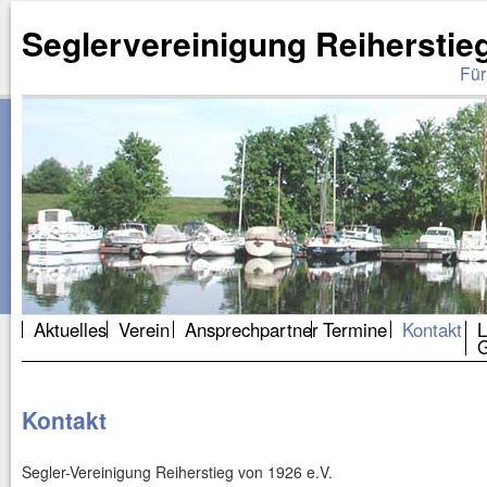
Seglervereinigung Reiherstieg
Für
Aktuelles
Verein
Ansprechpartner
Termine
Kontakt
L
G
Kontakt
Segler-Vereinigung Reiherstieg von 1926 e.V.